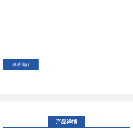
联系我们
产品详情