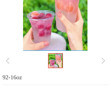
ꁆ
ꁇ
92-16oz