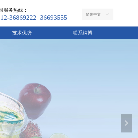
国服务热线：
简体中文
ꀅ
512-36869222 36693555
技术优势
联系纳博
넲