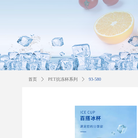
首页
ꄲ
PET抗冻杯系列
ꄲ
93-580