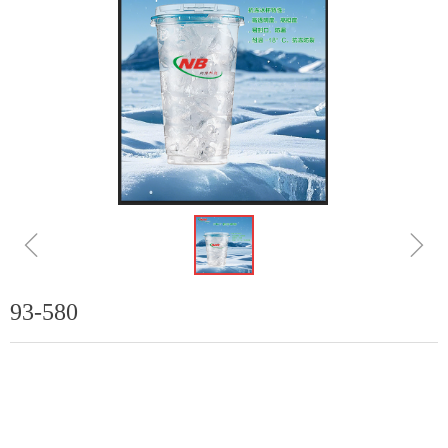
ꁆ
ꁇ
93-580