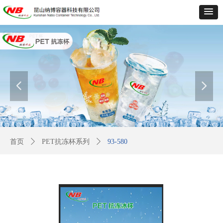
넳
넲
首页
ꄲ
PET抗冻杯系列
ꄲ
93-580