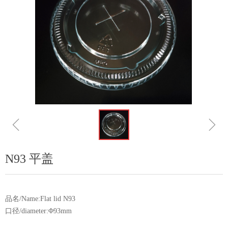
ꁆ
ꁇ
N93 平盖
品名/Name:Flat lid N93
口径/diameter:Φ93mm