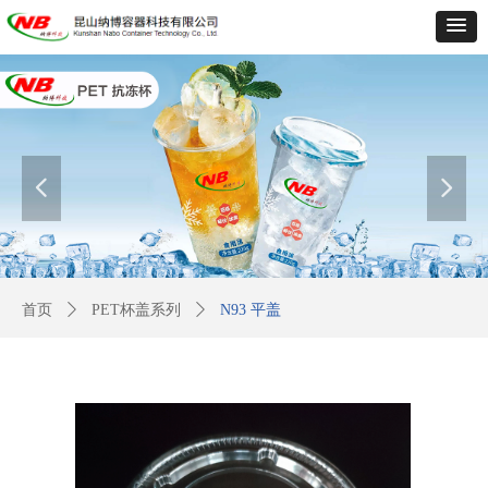
넳
넲
首页
ꄲ
PET杯盖系列
ꄲ
N93 平盖