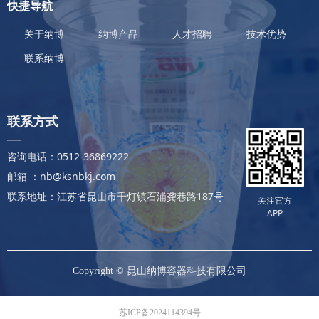
快捷导航
关于纳博
纳博产品
人才招聘
技术优势
联系纳博
联系方式
—
咨询电话：0512-36869222
邮箱 ：nb@ksnbkj.com
联系地址：江苏省昆山市千灯镇石浦龚巷路187号
关注官方
APP
Copyright ©
昆山纳博容器科技有限公司
苏ICP备2024114394号