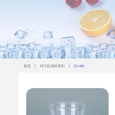
首页
ꄲ
PET抗冻杯系列
ꄲ
93-480