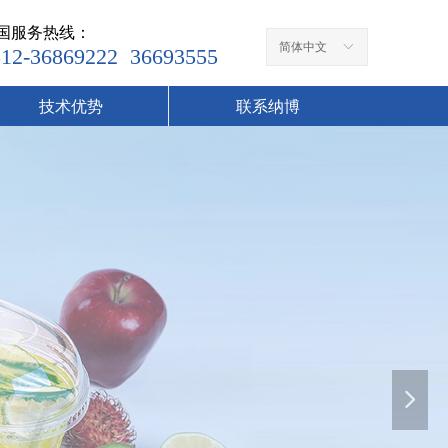
国服务热线：
简体中文
ꀅ
512-36869222 36693555
技术优势
联系纳博
넲