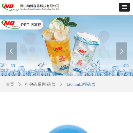
넳
넲
首页
ꄲ
打包碗系列-碗盖
ꄲ
120mm口径碗盖