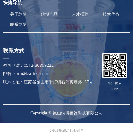
快捷导航
关于纳博
纳博产品
人才招聘
技术优势
联系纳博
联系方式
—
咨询电话：0512-36869222
邮箱 ：nb@ksnbkj.com
联系地址：江苏省昆山市千灯镇石浦龚巷路187号
关注官方
APP
Copyright ©
昆山纳博容器科技有限公司
苏ICP备2024114394号