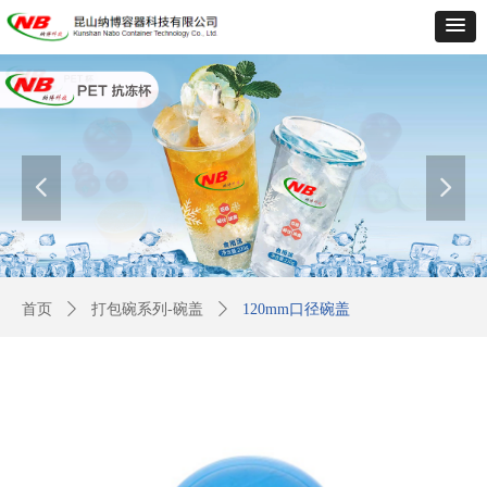
넳
넲
首页
ꄲ
打包碗系列-碗盖
ꄲ
120mm口径碗盖