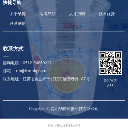
快捷导航
关于纳博
纳博产品
人才招聘
技术优势
联系纳博
联系方式
—
咨询电话：0512-36869222
邮箱 ：nb@ksnbkj.com
联系地址：江苏省昆山市千灯镇石浦龚巷路187号
关注官方
APP
Copyright ©
昆山纳博容器科技有限公司
苏ICP备2024114394号