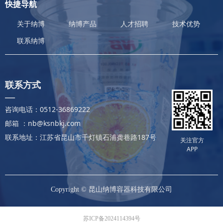
快捷导航
关于纳博
纳博产品
人才招聘
技术优势
联系纳博
联系方式
—
咨询电话：0512-36869222
邮箱 ：nb@ksnbkj.com
联系地址：江苏省昆山市千灯镇石浦龚巷路187号
关注官方
APP
Copyright ©
昆山纳博容器科技有限公司
苏ICP备2024114394号