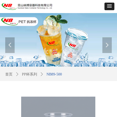
넳
넲
首页
ꄲ
PP杯系列
ꄲ
NB89-500