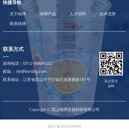
快捷导航
关于纳博
纳博产品
人才招聘
技术优势
联系纳博
联系方式
—
咨询电话：0512-36869222
邮箱 ：nb@ksnbkj.com
联系地址：江苏省昆山市千灯镇石浦龚巷路187号
关注官方
APP
Copyright ©
昆山纳博容器科技有限公司
苏ICP备2024114394号