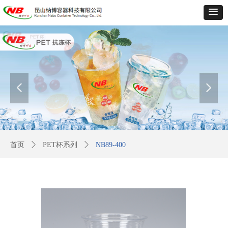
넳
넲
首页
ꄲ
PET杯系列
ꄲ
NB89-400