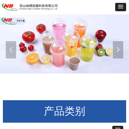
넳
넲
产品类别