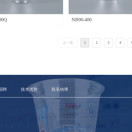
00Q
NB90-400
上一页
1
2
3
4
招聘
技术优势
联系纳博