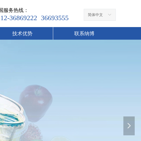
国服务热线：
简体中文
ꀅ
512-36869222 36693555
技术优势
联系纳博
넲