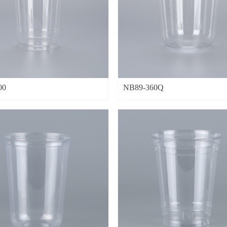
00
NB89-360Q